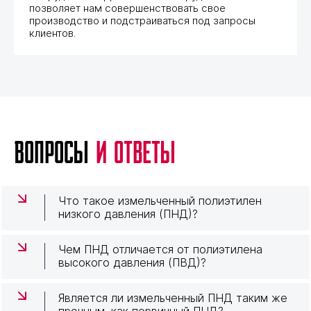
позволяет нам совершенствовать свое
позволяет нам совершенствовать свое
позволяет нам совершенствовать свое
производство и подстраиваться под запросы
производство и подстраиваться под запросы
производство и подстраиваться под запросы
клиентов.
клиентов.
клиентов.
Вопросы
и ответы
Что такое измельченный полиэтилен
низкого давления (ПНД)?
Чем ПНД отличается от полиэтилена
высокого давления (ПВД)?
Является ли измельченный ПНД таким же