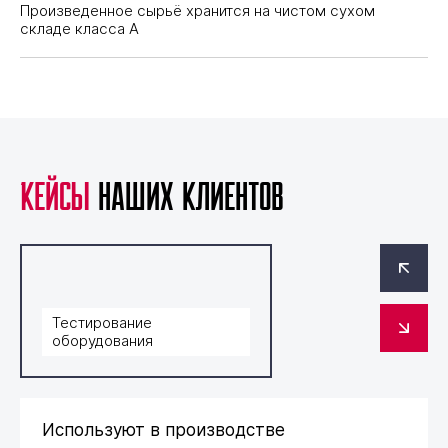
Произведенное сырьё хранится на чистом сухом
складе класса А
Кейсы
наших клиентов
Тестирование
Тестирование
Тестирование
оборудования
оборудования
оборудования
Используют в производстве
Используют в производстве
Используют в производстве