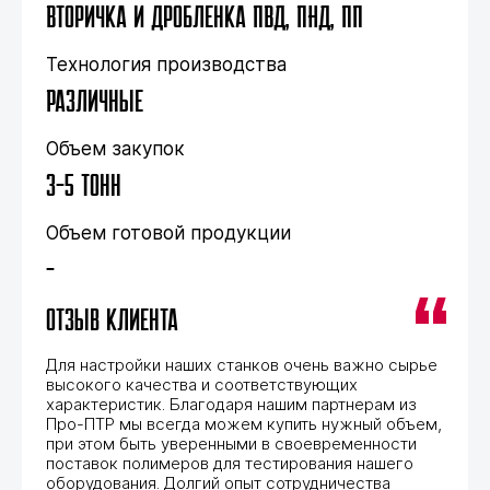
Вторичка и дробленка ПВД, ПНД, ПП
Вторичка и дробленка ПВД, ПНД, ПП
Вторичка и дробленка ПВД, ПНД, ПП
Технология производства
Технология производства
Технология производства
Различные
Различные
Различные
Объем закупок
Объем закупок
Объем закупок
3-5 тонн
3-5 тонн
3-5 тонн
Объем готовой продукции
Объем готовой продукции
Объем готовой продукции
-
-
-
отзыв клиента
отзыв клиента
отзыв клиента
Для настройки наших станков очень важно сырье
Для настройки наших станков очень важно сырье
Для настройки наших станков очень важно сырье
высокого качества и соответствующих
высокого качества и соответствующих
высокого качества и соответствующих
характеристик. Благодаря нашим партнерам из
характеристик. Благодаря нашим партнерам из
характеристик. Благодаря нашим партнерам из
Про-ПТР мы всегда можем купить нужный объем,
Про-ПТР мы всегда можем купить нужный объем,
Про-ПТР мы всегда можем купить нужный объем,
при этом быть уверенными в своевременности
при этом быть уверенными в своевременности
при этом быть уверенными в своевременности
поставок полимеров для тестирования нашего
поставок полимеров для тестирования нашего
поставок полимеров для тестирования нашего
оборудования. Долгий опыт сотрудничества
оборудования. Долгий опыт сотрудничества
оборудования. Долгий опыт сотрудничества